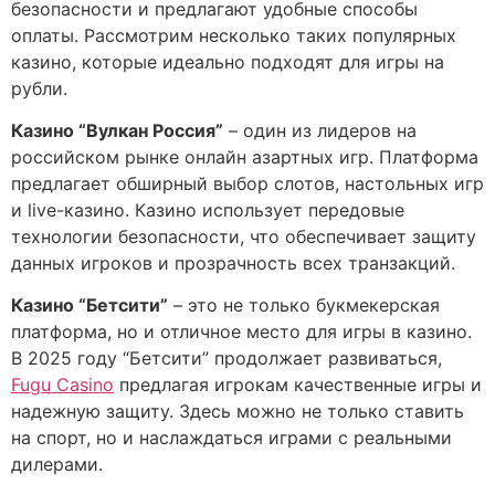
безопасности и предлагают удобные способы
оплаты. Рассмотрим несколько таких популярных
казино, которые идеально подходят для игры на
рубли.
Казино “Вулкан Россия”
– один из лидеров на
российском рынке онлайн азартных игр. Платформа
предлагает обширный выбор слотов, настольных игр
и live-казино. Казино использует передовые
технологии безопасности, что обеспечивает защиту
данных игроков и прозрачность всех транзакций.
Казино “Бетсити”
– это не только букмекерская
платформа, но и отличное место для игры в казино.
В 2025 году “Бетсити” продолжает развиваться,
Fugu Casino
предлагая игрокам качественные игры и
надежную защиту. Здесь можно не только ставить
на спорт, но и наслаждаться играми с реальными
дилерами.