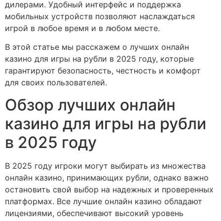
дилерами. Удобный интерфейс и поддержка
мобильных устройств позволяют наслаждаться
игрой в любое время и в любом месте.
В этой статье мы расскажем о лучших онлайн
казино для игры на рубли в 2025 году, которые
гарантируют безопасность, честность и комфорт
для своих пользователей.
Обзор лучших онлайн
казино для игры на рубли
в 2025 году
В 2025 году игроки могут выбирать из множества
онлайн казино, принимающих рубли, однако важно
остановить свой выбор на надежных и проверенных
платформах. Все лучшие онлайн казино обладают
лицензиями, обеспечивают высокий уровень