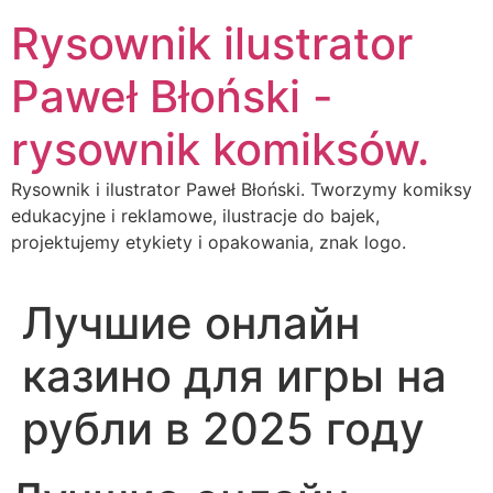
Skip
Rysownik ilustrator
to
content
Paweł Błoński -
rysownik komiksów.
Rysownik i ilustrator Paweł Błoński. Tworzymy komiksy
edukacyjne i reklamowe, ilustracje do bajek,
projektujemy etykiety i opakowania, znak logo.
Лучшие онлайн
казино для игры на
рубли в 2025 году