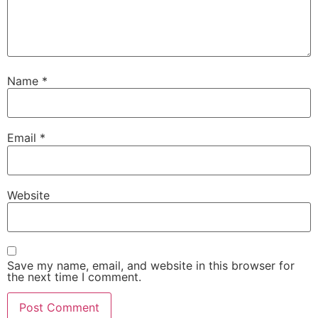
Name
*
Email
*
Website
Save my name, email, and website in this browser for
the next time I comment.